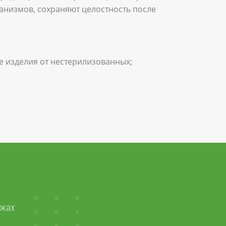
анизмов, сохраняют целостность после
е изделия от нестерилизованных;
ажах