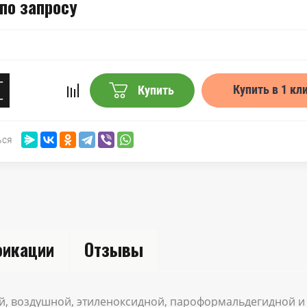
по запросу
−
Купить в 1 кл
Купить
+
ься
икации
Отзывы
, воздушной, этиленоксидной, пароформальдегидной и