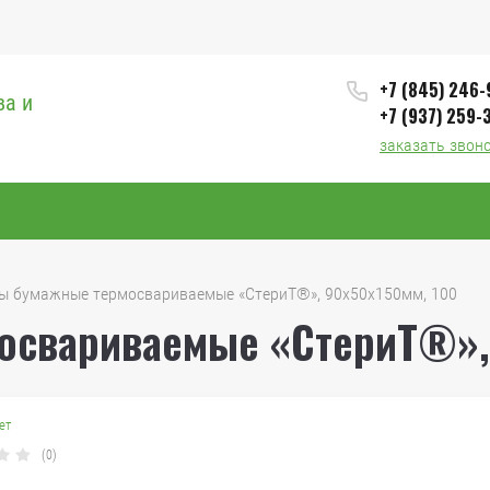
+7 (845) 246
ва и
+7 (937) 259-
заказать звон
еты бумажные термосвариваемые «СтериТ®», 90х50х150мм, 100
освариваемые «СтериТ®», 
ет
(0)