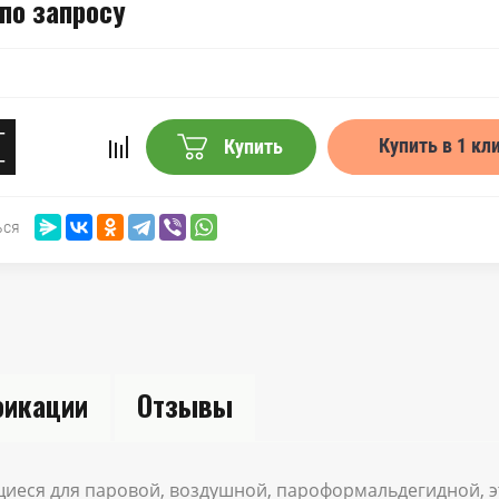
по запросу
−
Купить в 1 кл
Купить
+
ься
икации
Отзывы
щиеся для паровой, воздушной, пароформальдегидной, 