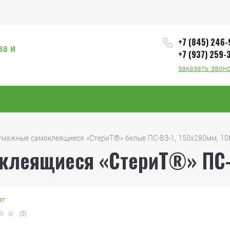
+7 (845) 246
ва и
+7 (937) 259-
заказать звон
бумажные самоклеящиеся «СтериТ®» белые ПС-ВЗ-1, 150х280мм, 10
клеящиеся «СтериТ®» ПС-В
ет
(0)