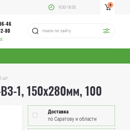
0
9:00-18:00
-96-46
32-80
ок
0 шт.
З-1, 150х280мм, 100
Доставка
по Саратову и области